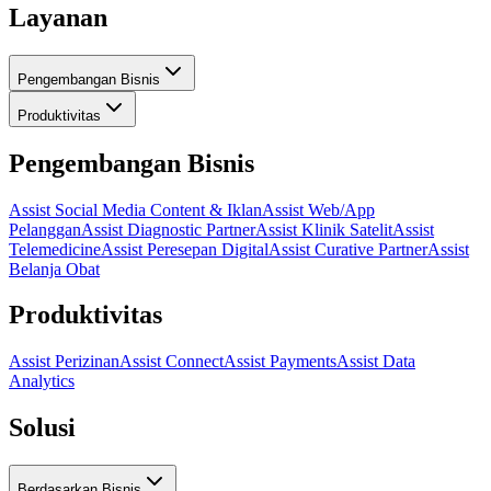
Layanan
Pengembangan Bisnis
Produktivitas
Pengembangan Bisnis
Assist Social Media Content & Iklan
Assist Web/App
Pelanggan
Assist Diagnostic Partner
Assist Klinik Satelit
Assist
Telemedicine
Assist Peresepan Digital
Assist Curative Partner
Assist
Belanja Obat
Produktivitas
Assist Perizinan
Assist Connect
Assist Payments
Assist Data
Analytics
Solusi
Berdasarkan Bisnis