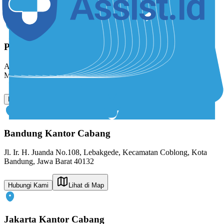
klinik Anda.
Pekanbaru
Kantor Pusat
Assist.ID Main Office, Jl. Palaraya No.325, Arengka, Kec.
Marpoyan Damai, Kota Pekanbaru, Riau 28294
Hubungi Kami
Lihat di Map
Bandung
Kantor Cabang
Jl. Ir. H. Juanda No.108, Lebakgede, Kecamatan Coblong, Kota
Bandung, Jawa Barat 40132
Hubungi Kami
Lihat di Map
Jakarta
Kantor Cabang