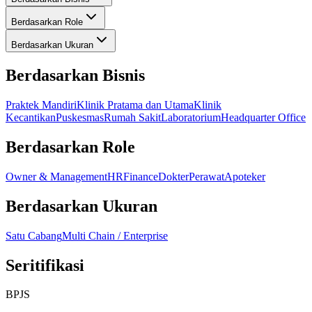
Berdasarkan Role
Berdasarkan Ukuran
Berdasarkan Bisnis
Praktek Mandiri
Klinik Pratama dan Utama
Klinik
Kecantikan
Puskesmas
Rumah Sakit
Laboratorium
Headquarter Office
Berdasarkan Role
Owner & Management
HR
Finance
Dokter
Perawat
Apoteker
Berdasarkan Ukuran
Satu Cabang
Multi Chain / Enterprise
Seritifikasi
BPJS