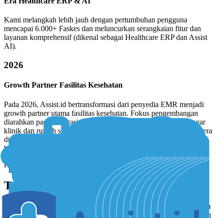
Era Healthcare ERP & AI
Kami melangkah lebih jauh dengan pertumbuhan pengguna
mencapai 6.000+ Faskes dan meluncurkan serangkaian fitur dan
layanan komprehensif (dikenal sebagai Healthcare ERP dan Assist
AI).
2026
Growth Partner Fasilitas Kesehatan
Pada 2026, Assist.id bertransformasi dari penyedia EMR menjadi
growth partner utama fasilitas kesehatan. Fokus pengembangan
diarahkan pada integrasi operasional, data, dan strategi bisnis agar
klinik dan rumah sakit mampu tumbuh, bersaing, dan menang di era
digital melalui ekosistem yang siap skala dan pendampingan
berkelanjutan.
KUNJUNGI KAMI
Temukan kami di sekitar anda
Kami siap membantu Anda memahami lebih dalam tentang layanan
kami, dan bagaimana Assist.id dapat disesuaikan dengan kebutuhan