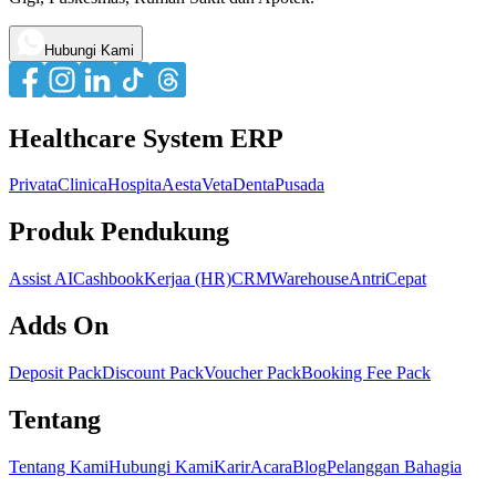
Hubungi Kami
Healthcare System ERP
Privata
Clinica
Hospita
Aesta
Veta
Denta
Pusada
Produk Pendukung
Assist AI
Cashbook
Kerjaa (HR)
CRM
Warehouse
AntriCepat
Adds On
Deposit Pack
Discount Pack
Voucher Pack
Booking Fee Pack
Tentang
Tentang Kami
Hubungi Kami
Karir
Acara
Blog
Pelanggan Bahagia