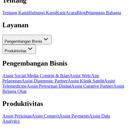
Tentang
Tentang Kami
Hubungi Kami
Karir
Acara
Blog
Pelanggan Bahagia
Layanan
Pengembangan Bisnis
Produktivitas
Pengembangan Bisnis
Assist Social Media Content & Iklan
Assist Web/App
Pelanggan
Assist Diagnostic Partner
Assist Klinik Satelit
Assist
Telemedicine
Assist Peresepan Digital
Assist Curative Partner
Assist
Belanja Obat
Produktivitas
Assist Perizinan
Assist Connect
Assist Payments
Assist Data
Analytics