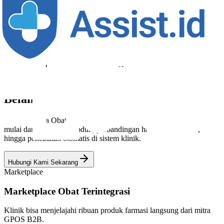
dari mitra resmi GPOS B2B tanpa keluar dari ekosistem Assist.id.
Semua transaksi otomatis tersinkron dengan modul stok dan
akuntansi klinik.
Hubungi Kami Sekarang
SOLUSI BELANJA OBAT KLINIK
Semua yang Dibutuhkan Klinik untuk
Belanja Obat, Ada di Satu Platform
Assist Belanja Obat mempermudah seluruh proses pengadaan obat,
mulai dari pencarian produk, perbandingan harga, pemesanan,
hingga pencatatan otomatis di sistem klinik.
Hubungi Kami Sekarang
Marketplace
Marketplace Obat Terintegrasi
Klinik bisa menjelajahi ribuan produk farmasi langsung dari mitra
GPOS B2B.