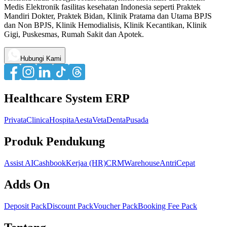
Medis Elektronik fasilitas kesehatan Indonesia seperti Praktek
Mandiri Dokter, Praktek Bidan, Klinik Pratama dan Utama BPJS
dan Non BPJS, Klinik Hemodialisis, Klinik Kecantikan, Klinik
Gigi, Puskesmas, Rumah Sakit dan Apotek.
Hubungi Kami
Healthcare System ERP
Privata
Clinica
Hospita
Aesta
Veta
Denta
Pusada
Produk Pendukung
Assist AI
Cashbook
Kerjaa (HR)
CRM
Warehouse
AntriCepat
Adds On
Deposit Pack
Discount Pack
Voucher Pack
Booking Fee Pack