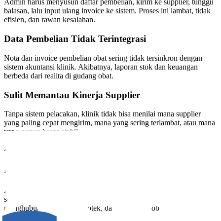
Admin harus menyusun daftar pembelian, kirim ke supplier, tunggu
balasan, lalu input ulang invoice ke sistem. Proses ini lambat, tidak
efisien, dan rawan kesalahan.
Data Pembelian Tidak Terintegrasi
Nota dan invoice pembelian obat sering tidak tersinkron dengan
sistem akuntansi klinik. Akibatnya, laporan stok dan keuangan
berbeda dari realita di gudang obat.
Sulit Memantau Kinerja Supplier
Tanpa sistem pelacakan, klinik tidak bisa menilai mana supplier
yang paling cepat mengirim, mana yang sering terlambat, atau mana
yang punya harga stabil.
ASSIST BELANJA OBAT
Apa Itu Assist Belanja Obat
Assist Belanja Obat adalah layanan pengadaan digital hasil kerja
sama antara Assist.id dan GPOS B2B, platform marketplace yang
menghubungkan klinik, apotek, dan distributor obat di seluruh
Indonesia. Dengan sistem ini, klinik bisa memesan obat langsung