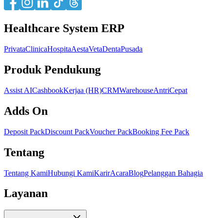
Healthcare System ERP
Privata
Clinica
Hospita
Aesta
Veta
Denta
Pusada
Produk Pendukung
Assist AI
Cashbook
Kerjaa (HR)
CRM
Warehouse
AntriCepat
Adds On
Deposit Pack
Discount Pack
Voucher Pack
Booking Fee Pack
Tentang
Tentang Kami
Hubungi Kami
Karir
Acara
Blog
Pelanggan Bahagia
Layanan