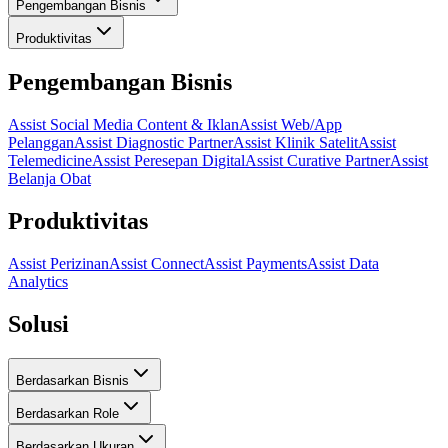
Pengembangan Bisnis
Produktivitas
Pengembangan Bisnis
Assist Social Media Content & Iklan
Assist Web/App
Pelanggan
Assist Diagnostic Partner
Assist Klinik Satelit
Assist
Telemedicine
Assist Peresepan Digital
Assist Curative Partner
Assist
Belanja Obat
Produktivitas
Assist Perizinan
Assist Connect
Assist Payments
Assist Data
Analytics
Solusi
Berdasarkan Bisnis
Berdasarkan Role
Berdasarkan Ukuran