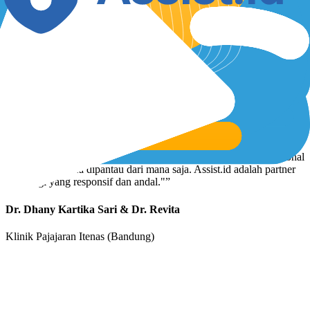
“
"RME lama tidak lagi mendukung perkembangan klinik kami.
Assist.id hadir dengan sistem yang menyesuaikan kebutuhan,
mempermudah pelayanan pasien lewat antrian online, sekaligus
memudahkan manajemen internal. Karena berbasis web, operasional
dan stok obat bisa dipantau dari mana saja. Assist.id adalah partner
teknologi yang responsif dan andal."
”
Dr. Dhany Kartika Sari & Dr. Revita
Klinik Pajajaran Itenas (Bandung)