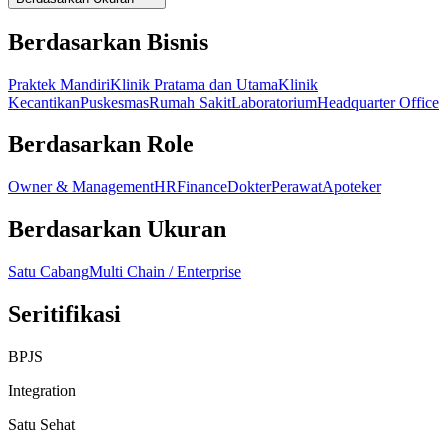
Berdasarkan Bisnis
Praktek Mandiri
Klinik Pratama dan Utama
Klinik
Kecantikan
Puskesmas
Rumah Sakit
Laboratorium
Headquarter Office
Berdasarkan Role
Owner & Management
HR
Finance
Dokter
Perawat
Apoteker
Berdasarkan Ukuran
Satu Cabang
Multi Chain / Enterprise
Seritifikasi
BPJS
Integration
Satu Sehat